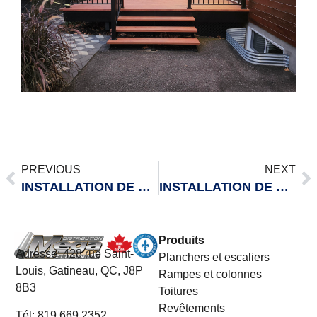
PREVIOUS
NEXT
INSTALLATION DE RAMPES EN VERRE
INSTALLATION DE PLANCHERS DE BALCON
Produits
Adresse:
428 rue Saint-
Planchers et escaliers
Louis, Gatineau, QC, J8P
Rampes et colonnes
8B3
Toitures
Revêtements
Tél:
819.669.2352