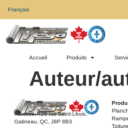
Français
Accueil
Produits
Servi
Auteur/aut
Produ
Planch
Adresse:
428 rue Saint-Louis,
Rampe
Gatineau, QC, J8P 8B3
Toitur