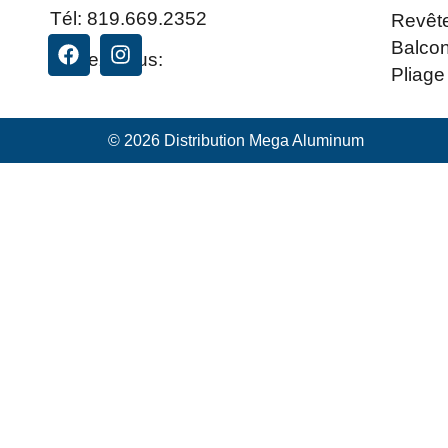
Tél:
819.669.2352
Revêt
Balco
Suivez-nous:
Pliage
© 2026 Distribution Mega Aluminum